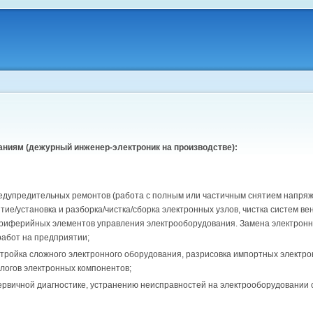
аниям (дежурный инженер-электроник на производстве):
едупредительных ремонтов (работа с полным или частичным снятием напряже
тие/установка и разборка/чистка/сборка электронных узлов, чистка систем 
ериферийных элементов управления электрооборудования. Замена электронны
работ на предприятии;
стройка сложного электронного оборудования, разрисовка импортных электр
логов электронных компонентов;
рвичной диагностике, устранению неисправностей на электрооборудовании с