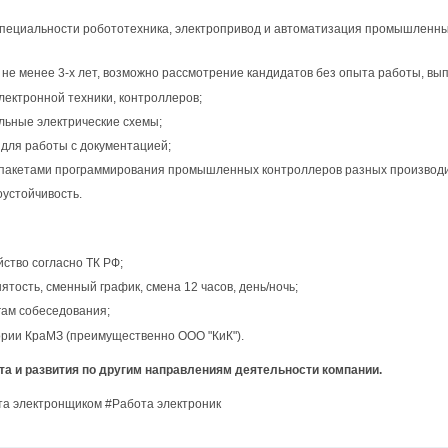
пециальности робототехника, электропривод и автоматизация промышленных 
е менее 3-х лет, возможно рассмотрение кандидатов без опыта работы, выпу
лектронной техники, контроллеров;
льные электрические схемы;
 для работы с документацией;
пакетами программирования промышленных контроллеров разных производ
устойчивость.
ство согласно ТК РФ;
ятость, сменный график, смена 12 часов, день/ночь;
гам собеседования;
ории КраМЗ (преимущественно ООО "КиК").
та и развития по другим направлениям деятельности компании.
та электронщиком #Работа электроник